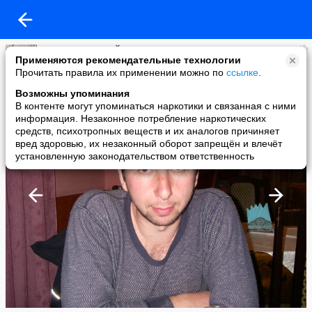
АНИКИН АЛЕКСЕЙ
Применяются рекомендательные технологии
added a photo
Прочитать правила их применении можно по
ссылке
.
27 Apr в 18:02
Возможны упоминания
В контенте могут упоминаться наркотики и связанная с ними
информация. Незаконное потребление наркотических
средств, психотропных веществ и их аналогов причиняет
вред здоровью, их незаконный оборот запрещён и влечёт
установленную законодательством ответственность