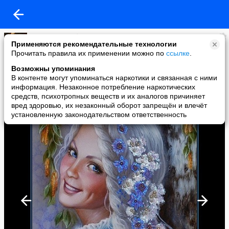
владимир рябченко
Применяются рекомендательные технологии
added a photo
Прочитать правила их применении можно по
ссылке
.
08 Mar в 09:26
Возможны упоминания
В контенте могут упоминаться наркотики и связанная с ними
информация. Незаконное потребление наркотических
средств, психотропных веществ и их аналогов причиняет
вред здоровью, их незаконный оборот запрещён и влечёт
установленную законодательством ответственность