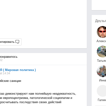
Друзь
Алекс
нтировать
Дёми
онравилось
02
Татья
Красулин
 ( Мировая политика )
at 14:34
Инн
йские санкции
Немче
раз демонстрируют нам полнейшую неадекватность,
 европоцентризма, патологической социопатии и
Галин
просчитывать последствия своих действий
Исимбаева