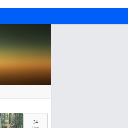
24
View