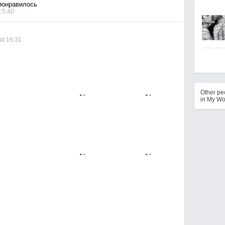
онравилось
 5:40
at 16:31
Other p
in My Wo