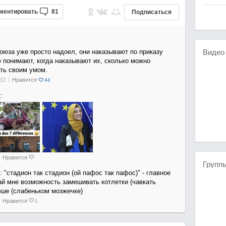
ментировать
81
Подписаться
оюза уже просто надоел, они наказывают по приказу
Виде
 понимают, когда наказывают их, сколько можно
ить своим умом.
32
Нравится
44
:
Нравится
Групп
: "стадион так стадион (ой пафос так пафос)" - главное
й мне возможность замешивать котлетки (чавкать
рше (слабеньком мозжечке)
Нравится
1