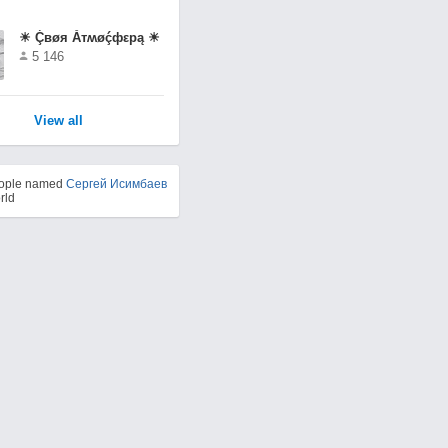
☀ Ḉвøя Ẵтʍøḉфεрą ☀
5 146
View all
eople named
Сергей Исимбаев
rld