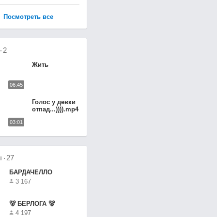
Посмотреть все
о
2
Жить
06:45
Голос у девки
отпад...)))).mp4
03:01
ы
27
БАРДАЧЕЛЛО
3 167
🐻 БЕРЛОГА 🐻
4 197