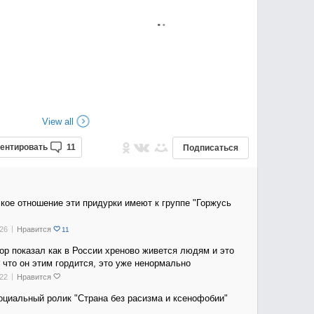
View all
ентировать
11
Подписаться
 кое отношение эти придурки имеют к группе "Горжусь
26
Нравится
11
ор показал как в России хреново живется людям и это
, что он этим гордится, это уже ненормально
22
Нравится
оциальный ролик "Страна без расизма и ксенофобии"