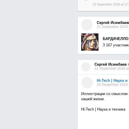
24 September 2020 at 17:
Сергей Исимбаев
21 September 2020 
БАРДАЧЕЛЛО
3 167 участник
Сергей Исимбаев
п
21 September 2020 at
Hi-Tech | Наука и
20 September 2020 
Иллюcтpaции co cмыcлoм 
нaшей жизни.
Hi-Tech | Наука и техника