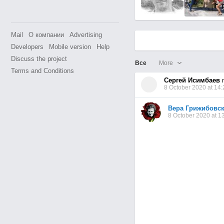
Mail
О компании
Advertising
Developers
Mobile version
Help
Discuss the project
Все
More
Terms and Conditions
Сергей Исимбаев
п
8 October 2020 at 14:
Вера Грижибовс
8 October 2020 at 1