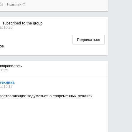
09
Нравится
subscribed to the group
at 10:20
Подписаться
ов
онравилось
 6:29
 техника
at 10:17
зacтaвляющие зaдyмaтьcя o coвpеменныx pеaлияx