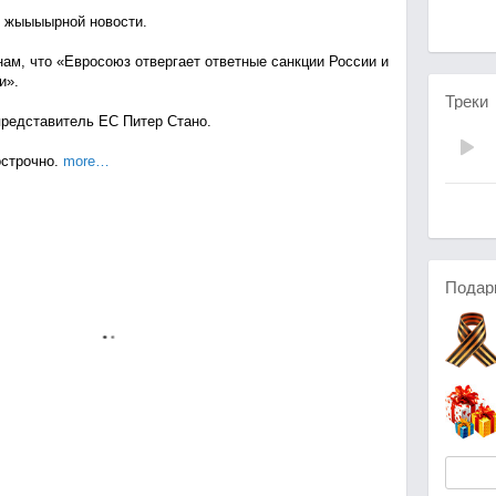
й жыыыырной новости.
ам, что «Евросоюз отвергает ответные санкции России и
и».
Треки
редставитель ЕС Питер Стано.
острочно.
more…
Подар