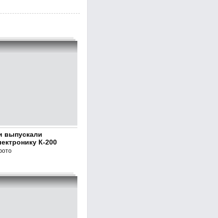
и выпускали
ектронику К-200
фото