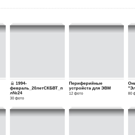
1994-
Периферийные
Он
февраль_20летСКБВТ_п
устройста для ЭВМ
"Эл
л№24
12 фото
80 
30 фото