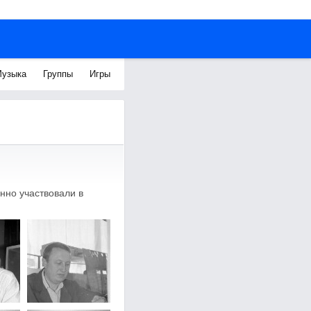
узыка
Группы
Игры
нно участвовали в