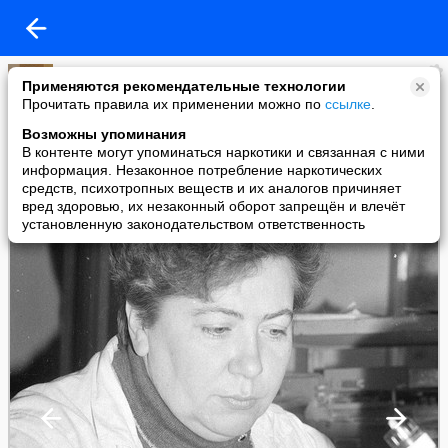
Владимир Борисович Савинов
Применяются рекомендательные технологии
added a photo
Прочитать правила их применении можно по
ссылке
.
11 Feb в 14:52
Возможны упоминания
В контенте могут упоминаться наркотики и связанная с ними
информация. Незаконное потребление наркотических
средств, психотропных веществ и их аналогов причиняет
вред здоровью, их незаконный оборот запрещён и влечёт
установленную законодательством ответственность