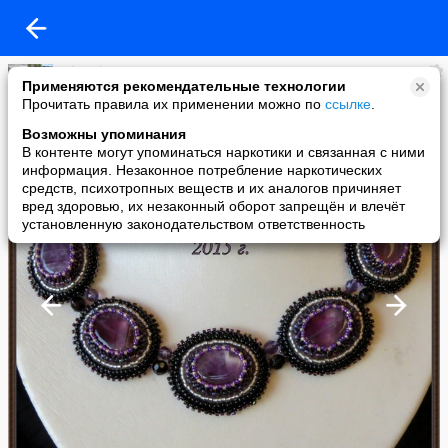
Eduard
Применяются рекомендательные технологии
added a photo
Прочитать правила их применении можно по
ссылке
.
26 Jul в 16:27
Возможны упоминания
В контенте могут упоминаться наркотики и связанная с ними
информация. Незаконное потребление наркотических
средств, психотропных веществ и их аналогов причиняет
вред здоровью, их незаконный оборот запрещён и влечёт
установленную законодательством ответственность