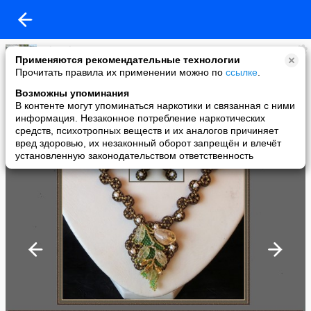
Eduard
Применяются рекомендательные технологии
added a photo
Прочитать правила их применении можно по
ссылке
.
26 Jul в 16:28
Возможны упоминания
В контенте могут упоминаться наркотики и связанная с ними
информация. Незаконное потребление наркотических
средств, психотропных веществ и их аналогов причиняет
вред здоровью, их незаконный оборот запрещён и влечёт
установленную законодательством ответственность