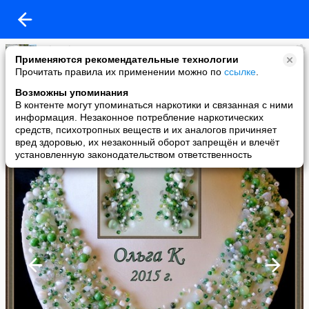
Eduard
Применяются рекомендательные технологии
added a photo
Прочитать правила их применении можно по
ссылке
.
26 Jul в 16:29
Возможны упоминания
В контенте могут упоминаться наркотики и связанная с ними
информация. Незаконное потребление наркотических
средств, психотропных веществ и их аналогов причиняет
вред здоровью, их незаконный оборот запрещён и влечёт
установленную законодательством ответственность