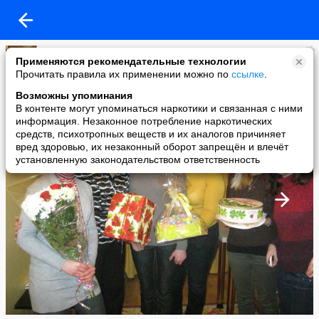
Валентина Кацан
Применяются рекомендательные технологии
added a photo
Прочитать правила их применении можно по
ссылке
.
14 Mar в 15:39
Возможны упоминания
В контенте могут упоминаться наркотики и связанная с ними
информация. Незаконное потребление наркотических
средств, психотропных веществ и их аналогов причиняет
вред здоровью, их незаконный оборот запрещён и влечёт
установленную законодательством ответственность