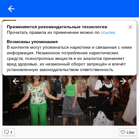
Валентина Кацан
Применяются рекомендательные технологии
added a photo
Прочитать правила их применении можно по
ссылке
.
14 Mar в 16:18
Возможны упоминания
В контенте могут упоминаться наркотики и связанная с ними
информация. Незаконное потребление наркотических
средств, психотропных веществ и их аналогов причиняет
вред здоровью, их незаконный оборот запрещён и влечёт
установленную законодательством ответственность
Like