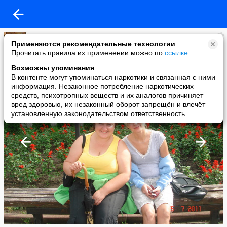
Валентина Кацан
Применяются рекомендательные технологии
added a photo
Прочитать правила их применении можно по
ссылке
.
14 Mar в 15:55
Возможны упоминания
В контенте могут упоминаться наркотики и связанная с ними
информация. Незаконное потребление наркотических
средств, психотропных веществ и их аналогов причиняет
вред здоровью, их незаконный оборот запрещён и влечёт
установленную законодательством ответственность