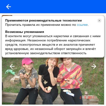
Валентина Кацан
Применяются рекомендательные технологии
added a photo
Прочитать правила их применении можно по
ссылке
.
14 Mar в 16:17
Возможны упоминания
В контенте могут упоминаться наркотики и связанная с ними
информация. Незаконное потребление наркотических
средств, психотропных веществ и их аналогов причиняет
вред здоровью, их незаконный оборот запрещён и влечёт
установленную законодательством ответственность