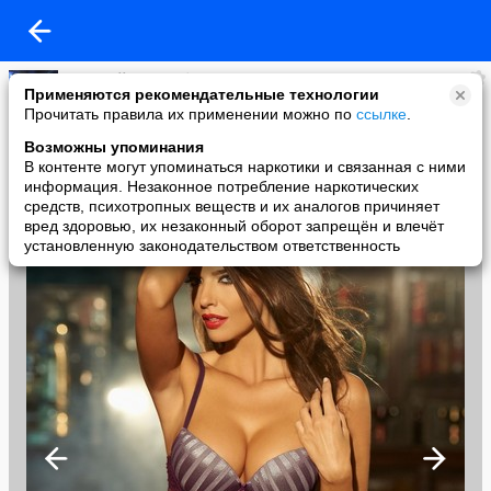
Василий Мясорубов
Применяются рекомендательные технологии
added a photo
Прочитать правила их применении можно по
ссылке
.
11 Oct в 20:43
Возможны упоминания
В контенте могут упоминаться наркотики и связанная с ними
информация. Незаконное потребление наркотических
средств, психотропных веществ и их аналогов причиняет
вред здоровью, их незаконный оборот запрещён и влечёт
установленную законодательством ответственность