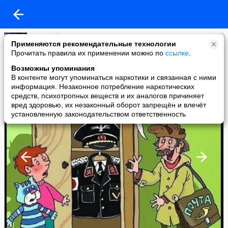
Василий Мясорубов
Применяются рекомендательные технологии
added a photo
Прочитать правила их применении можно по
ссылке
.
13 Jan в 11:28
Возможны упоминания
В контенте могут упоминаться наркотики и связанная с ними
информация. Незаконное потребление наркотических
средств, психотропных веществ и их аналогов причиняет
вред здоровью, их незаконный оборот запрещён и влечёт
установленную законодательством ответственность