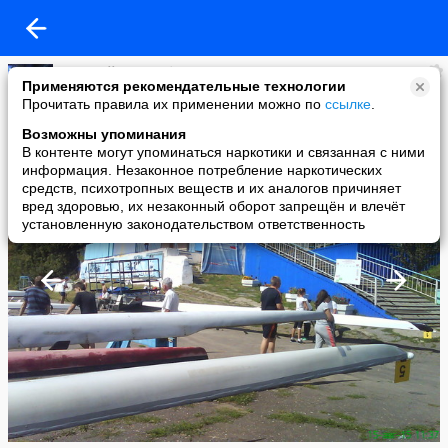
Василий Мясорубов
Применяются рекомендательные технологии
added a photo
Прочитать правила их применении можно по
ссылке
.
15 Aug в 18:50
Возможны упоминания
В контенте могут упоминаться наркотики и связанная с ними
информация. Незаконное потребление наркотических
средств, психотропных веществ и их аналогов причиняет
вред здоровью, их незаконный оборот запрещён и влечёт
установленную законодательством ответственность