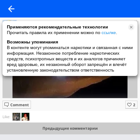
Лариса Росс
Применяются рекомендательные технологии
added a photo
Прочитать правила их применении можно по
ссылке
.
05 Jun в 19:23
Возможны упоминания
В контенте могут упоминаться наркотики и связанная с ними
информация. Незаконное потребление наркотических
средств, психотропных веществ и их аналогов причиняет
вред здоровью, их незаконный оборот запрещён и влечёт
установленную законодательством ответственность
Comment
Like:
Предыдущие комментарии