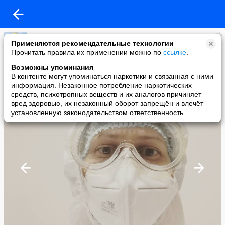
Лариса Росс
Применяются рекомендательные технологии
added a photo
Прочитать правила их применении можно по
ссылке
.
09 Jun в 08:52
Возможны упоминания
В контенте могут упоминаться наркотики и связанная с ними
информация. Незаконное потребление наркотических
средств, психотропных веществ и их аналогов причиняет
вред здоровью, их незаконный оборот запрещён и влечёт
установленную законодательством ответственность