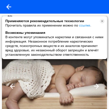
Будь в тренде
Применяются рекомендательные технологии
added a photo
Прочитать правила их применении можно по
ссылке
.
06 Mar в 17:30
Возможны упоминания
В контенте могут упоминаться наркотики и связанная с ними
информация. Незаконное потребление наркотических
средств, психотропных веществ и их аналогов причиняет
вред здоровью, их незаконный оборот запрещён и влечёт
установленную законодательством ответственность