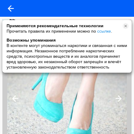
Будь в тренде
Применяются рекомендательные технологии
added a photo
Прочитать правила их применении можно по
ссылке
.
06 Mar в 15:00
Возможны упоминания
В контенте могут упоминаться наркотики и связанная с ними
информация. Незаконное потребление наркотических
средств, психотропных веществ и их аналогов причиняет
вред здоровью, их незаконный оборот запрещён и влечёт
установленную законодательством ответственность