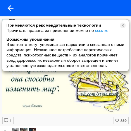
Будь в тренде
Применяются рекомендательные технологии
added a photo
Прочитать правила их применении можно по
ссылке
.
06 Mar в 19:30
Возможны упоминания
В контенте могут упоминаться наркотики и связанная с ними
информация. Незаконное потребление наркотических
средств, психотропных веществ и их аналогов причиняет
вред здоровью, их незаконный оборот запрещён и влечёт
установленную законодательством ответственность