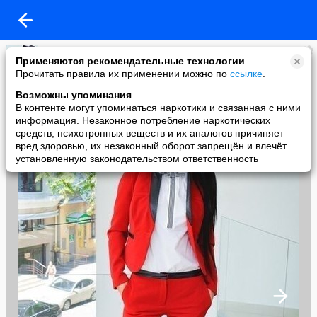
Будь в тренде
Применяются рекомендательные технологии
added a photo
Прочитать правила их применении можно по
ссылке
.
06 Mar в 19:00
Возможны упоминания
В контенте могут упоминаться наркотики и связанная с ними
информация. Незаконное потребление наркотических
средств, психотропных веществ и их аналогов причиняет
вред здоровью, их незаконный оборот запрещён и влечёт
установленную законодательством ответственность