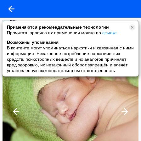
Будь в тренде
Применяются рекомендательные технологии
added a photo
Прочитать правила их применении можно по
ссылке
.
06 Mar в 17:30
Возможны упоминания
В контенте могут упоминаться наркотики и связанная с ними
информация. Незаконное потребление наркотических
средств, психотропных веществ и их аналогов причиняет
вред здоровью, их незаконный оборот запрещён и влечёт
установленную законодательством ответственность