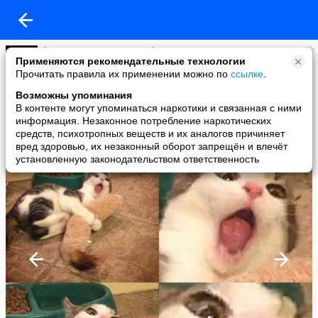
🐾 Мир СОБАК и КОШЕК 🐾
Применяются рекомендательные технологии
added a photo
Прочитать правила их применении можно по
ссылке
.
26 Apr в 17:05
Возможны упоминания
В контенте могут упоминаться наркотики и связанная с ними
информация. Незаконное потребление наркотических
средств, психотропных веществ и их аналогов причиняет
вред здоровью, их незаконный оборот запрещён и влечёт
установленную законодательством ответственность