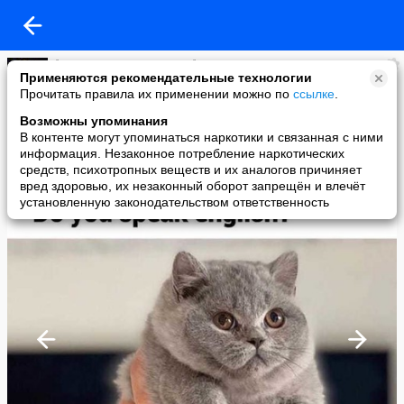
🐾 Мир СОБАК и КОШЕК 🐾
Применяются рекомендательные технологии
added a photo
Прочитать правила их применении можно по
ссылке
.
10 Jan в 23:42
Возможны упоминания
В контенте могут упоминаться наркотики и связанная с ними
информация. Незаконное потребление наркотических
средств, психотропных веществ и их аналогов причиняет
вред здоровью, их незаконный оборот запрещён и влечёт
установленную законодательством ответственность