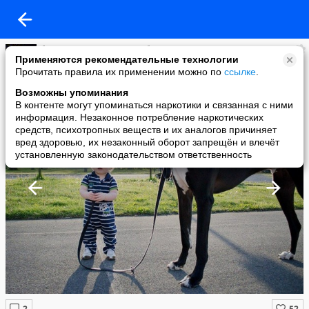
🐾 Мир СОБАК и КОШЕК 🐾
Применяются рекомендательные технологии
added a photo
Прочитать правила их применении можно по
ссылке
.
16 May в 18:26
Возможны упоминания
В контенте могут упоминаться наркотики и связанная с ними
информация. Незаконное потребление наркотических
средств, психотропных веществ и их аналогов причиняет
вред здоровью, их незаконный оборот запрещён и влечёт
установленную законодательством ответственность