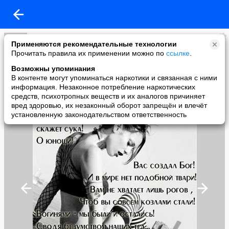
Любовь и ещё раз Любовь
Применяются рекомендательные технологии
added a photo
Прочитать правила их применении можно по
ссылке
.
04 Oct в 21:07
Возможны упоминания
В контенте могут упоминаться наркотики и связанная с ними
информация. Незаконное потребление наркотических
средств, психотропных веществ и их аналогов причиняет
вред здоровью, их незаконный оборот запрещён и влечёт
установленную законодательством ответственность