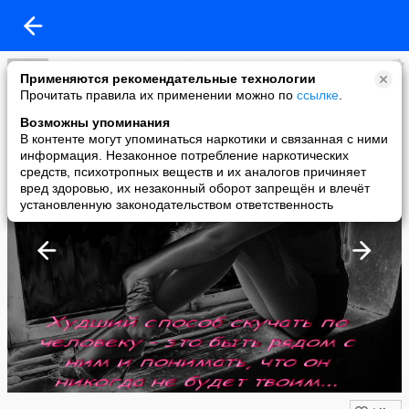
Любовь и ещё раз Любовь
Применяются рекомендательные технологии
added a photo
Прочитать правила их применении можно по
ссылке
.
04 Oct в 21:21
Возможны упоминания
В контенте могут упоминаться наркотики и связанная с ними
информация. Незаконное потребление наркотических
средств, психотропных веществ и их аналогов причиняет
вред здоровью, их незаконный оборот запрещён и влечёт
установленную законодательством ответственность