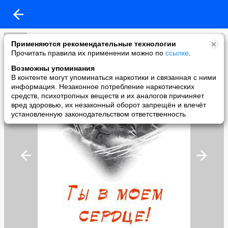
Любовь и ещё раз Любовь
Применяются рекомендательные технологии
added a photo
Прочитать правила их применении можно по
ссылке
.
04 Oct в 21:22
Возможны упоминания
В контенте могут упоминаться наркотики и связанная с ними
информация. Незаконное потребление наркотических
средств, психотропных веществ и их аналогов причиняет
вред здоровью, их незаконный оборот запрещён и влечёт
установленную законодательством ответственность