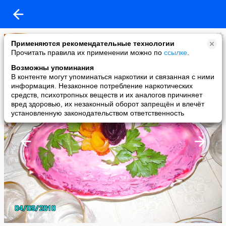
Пальчики оближешь
Применяются рекомендательные технологии
added a photo
Прочитать правила их применении можно по
ссылке
.
06 Jul в 14:52
Возможны упоминания
В контенте могут упоминаться наркотики и связанная с ними
информация. Незаконное потребление наркотических
средств, психотропных веществ и их аналогов причиняет
вред здоровью, их незаконный оборот запрещён и влечёт
установленную законодательством ответственность