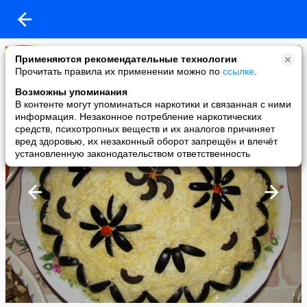
Пальчики оближешь
Применяются рекомендательные технологии
added a photo
Прочитать правила их применении можно по
ссылке
.
26 Jul в 20:43
Возможны упоминания
В контенте могут упоминаться наркотики и связанная с ними
информация. Незаконное потребление наркотических
средств, психотропных веществ и их аналогов причиняет
вред здоровью, их незаконный оборот запрещён и влечёт
установленную законодательством ответственность