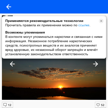
Юлия Архипова
Применяются рекомендательные технологии
added a photo
Прочитать правила их применении можно по
ссылке
.
02 Oct в 16:11
Возможны упоминания
В контенте могут упоминаться наркотики и связанная с ними
информация. Незаконное потребление наркотических
средств, психотропных веществ и их аналогов причиняет
вред здоровью, их незаконный оборот запрещён и влечёт
установленную законодательством ответственность