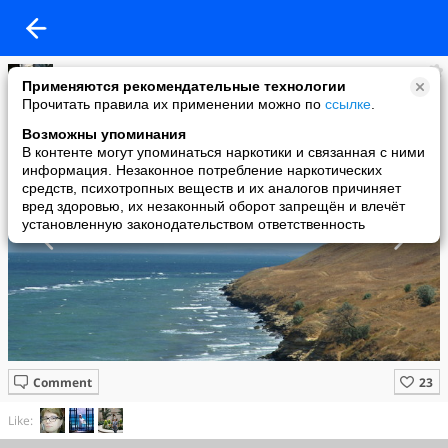
Юлия Архипова
Применяются рекомендательные технологии
added a photo
Прочитать правила их применении можно по
ссылке
.
08 Oct в 12:55
Возможны упоминания
В контенте могут упоминаться наркотики и связанная с ними
информация. Незаконное потребление наркотических
средств, психотропных веществ и их аналогов причиняет
вред здоровью, их незаконный оборот запрещён и влечёт
установленную законодательством ответственность
Comment
Like: