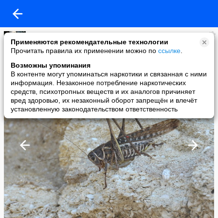
Юлия Архипова
Применяются рекомендательные технологии
added a photo
Прочитать правила их применении можно по
ссылке
.
08 Oct в 12:55
Возможны упоминания
В контенте могут упоминаться наркотики и связанная с ними
информация. Незаконное потребление наркотических
средств, психотропных веществ и их аналогов причиняет
вред здоровью, их незаконный оборот запрещён и влечёт
установленную законодательством ответственность