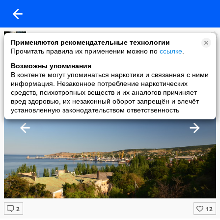
Юлия Архипова
Применяются рекомендательные технологии
added a photo
Прочитать правила их применении можно по
ссылке
.
22 Oct в 00:38
Возможны упоминания
В контенте могут упоминаться наркотики и связанная с ними
информация. Незаконное потребление наркотических
средств, психотропных веществ и их аналогов причиняет
вред здоровью, их незаконный оборот запрещён и влечёт
установленную законодательством ответственность