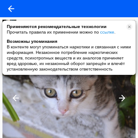
Юлия Архипова
Применяются рекомендательные технологии
added a photo
Прочитать правила их применении можно по
ссылке
.
22 Oct в 00:39
Возможны упоминания
В контенте могут упоминаться наркотики и связанная с ними
информация. Незаконное потребление наркотических
средств, психотропных веществ и их аналогов причиняет
вред здоровью, их незаконный оборот запрещён и влечёт
установленную законодательством ответственность