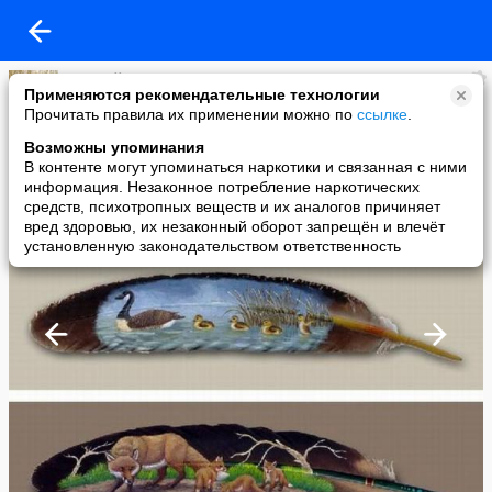
Алексей Разумов
Применяются рекомендательные технологии
added a photo
Прочитать правила их применении можно по
ссылке
.
07 Oct в 20:17
Возможны упоминания
В контенте могут упоминаться наркотики и связанная с ними
информация. Незаконное потребление наркотических
средств, психотропных веществ и их аналогов причиняет
вред здоровью, их незаконный оборот запрещён и влечёт
установленную законодательством ответственность