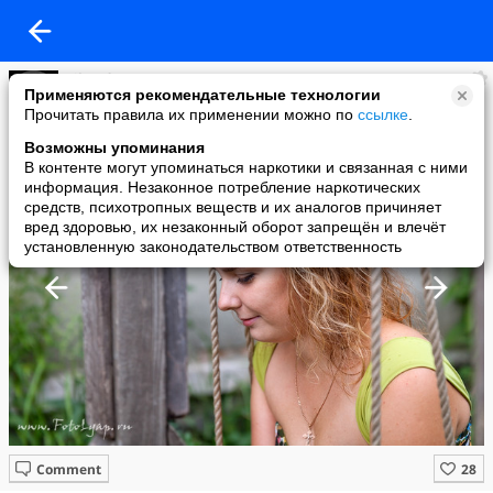
FiloSofeM
Применяются рекомендательные технологии
added a photo
Прочитать правила их применении можно по
ссылке
.
15 Jul в 02:02
Возможны упоминания
В контенте могут упоминаться наркотики и связанная с ними
информация. Незаконное потребление наркотических
средств, психотропных веществ и их аналогов причиняет
вред здоровью, их незаконный оборот запрещён и влечёт
установленную законодательством ответственность
Comment