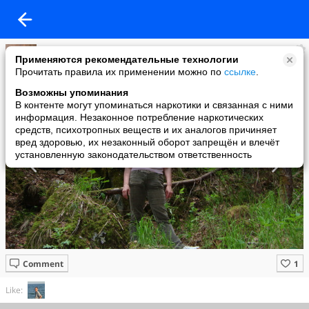
Александр
Применяются рекомендательные технологии
added a photo
Прочитать правила их применении можно по
ссылке
.
30 May в 10:41
Возможны упоминания
В контенте могут упоминаться наркотики и связанная с ними
информация. Незаконное потребление наркотических
средств, психотропных веществ и их аналогов причиняет
вред здоровью, их незаконный оборот запрещён и влечёт
установленную законодательством ответственность
Comment
Like: