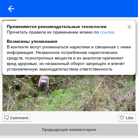
Александр
Применяются рекомендательные технологии
added a photo
Прочитать правила их применении можно по
ссылке
.
30 May в 10:42
Возможны упоминания
В контенте могут упоминаться наркотики и связанная с ними
информация. Незаконное потребление наркотических
средств, психотропных веществ и их аналогов причиняет
вред здоровью, их незаконный оборот запрещён и влечёт
установленную законодательством ответственность
Comment
Like
Предыдущие комментарии