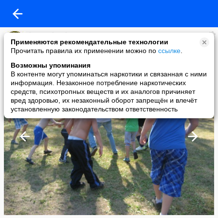
karate shotokan
Применяются рекомендательные технологии
added a photo
Прочитать правила их применении можно по
ссылке
.
08 Sep в 19:41
Возможны упоминания
В контенте могут упоминаться наркотики и связанная с ними
информация. Незаконное потребление наркотических
средств, психотропных веществ и их аналогов причиняет
вред здоровью, их незаконный оборот запрещён и влечёт
установленную законодательством ответственность