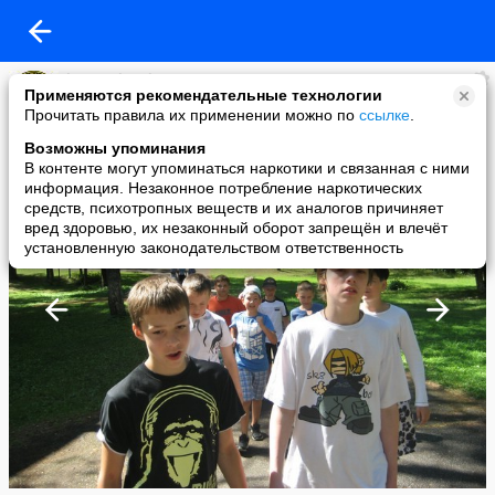
karate shotokan
Применяются рекомендательные технологии
added a photo
Прочитать правила их применении можно по
ссылке
.
08 Sep в 19:43
Возможны упоминания
В контенте могут упоминаться наркотики и связанная с ними
информация. Незаконное потребление наркотических
средств, психотропных веществ и их аналогов причиняет
вред здоровью, их незаконный оборот запрещён и влечёт
установленную законодательством ответственность