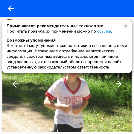
karate shotokan
Применяются рекомендательные технологии
added a photo
Прочитать правила их применении можно по
ссылке
.
08 Sep в 19:43
Возможны упоминания
В контенте могут упоминаться наркотики и связанная с ними
информация. Незаконное потребление наркотических
средств, психотропных веществ и их аналогов причиняет
вред здоровью, их незаконный оборот запрещён и влечёт
установленную законодательством ответственность