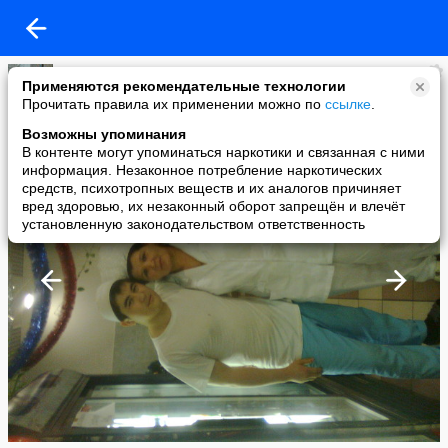
IZKG
Применяются рекомендательные технологии
added a photo
Прочитать правила их применении можно по
ссылке
.
08 Jan в 11:46
Возможны упоминания
В контенте могут упоминаться наркотики и связанная с ними
информация. Незаконное потребление наркотических
средств, психотропных веществ и их аналогов причиняет
вред здоровью, их незаконный оборот запрещён и влечёт
установленную законодательством ответственность