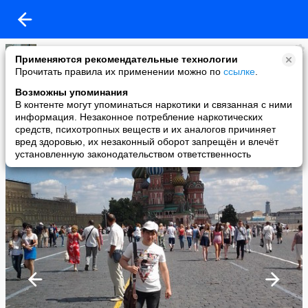
IZKG
Применяются рекомендательные технологии
added a photo
Прочитать правила их применении можно по
ссылке
.
08 Jul в 18:02
Возможны упоминания
В контенте могут упоминаться наркотики и связанная с ними
информация. Незаконное потребление наркотических
средств, психотропных веществ и их аналогов причиняет
вред здоровью, их незаконный оборот запрещён и влечёт
установленную законодательством ответственность