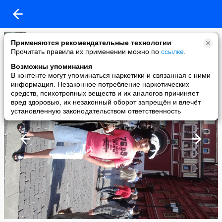
IZKG
Применяются рекомендательные технологии
added a photo
Прочитать правила их применении можно по
ссылке
.
08 Jul в 18:09
Возможны упоминания
В контенте могут упоминаться наркотики и связанная с ними
информация. Незаконное потребление наркотических
средств, психотропных веществ и их аналогов причиняет
вред здоровью, их незаконный оборот запрещён и влечёт
установленную законодательством ответственность