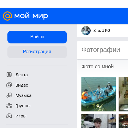
Улук IZ KG
Войти
Фотографии
Регистрация
Фото со мной
Лента
Видео
Музыка
Группы
Игры