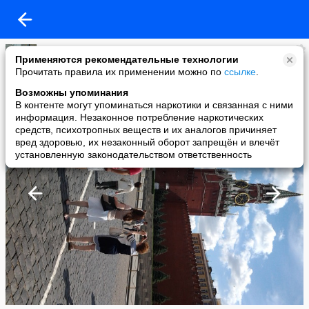
IZKG
Применяются рекомендательные технологии
added a photo
Прочитать правила их применении можно по
ссылке
.
08 Jul в 18:07
Возможны упоминания
В контенте могут упоминаться наркотики и связанная с ними
информация. Незаконное потребление наркотических
средств, психотропных веществ и их аналогов причиняет
вред здоровью, их незаконный оборот запрещён и влечёт
установленную законодательством ответственность