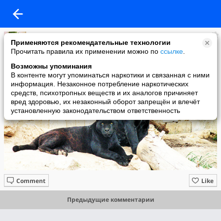
Бастинда
Применяются рекомендательные технологии
added a photo
Прочитать правила их применении можно по
ссылке
.
07 Dec в 19:35
Возможны упоминания
В контенте могут упоминаться наркотики и связанная с ними
информация. Незаконное потребление наркотических
средств, психотропных веществ и их аналогов причиняет
вред здоровью, их незаконный оборот запрещён и влечёт
установленную законодательством ответственность
Comment
Like
Предыдущие комментарии