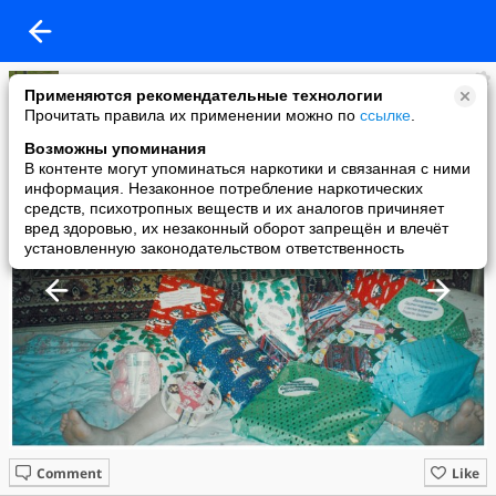
Leonov
Применяются рекомендательные технологии
added a photo
Прочитать правила их применении можно по
ссылке
.
26 Jul в 14:57
Возможны упоминания
В контенте могут упоминаться наркотики и связанная с ними
информация. Незаконное потребление наркотических
средств, психотропных веществ и их аналогов причиняет
вред здоровью, их незаконный оборот запрещён и влечёт
установленную законодательством ответственность
Comment
Like