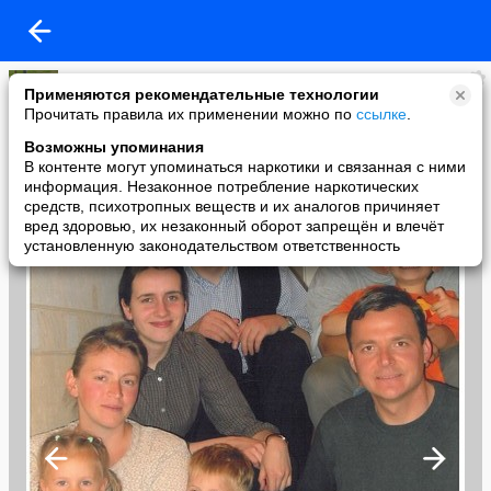
Leonov
Применяются рекомендательные технологии
added a photo
Прочитать правила их применении можно по
ссылке
.
26 Jul в 14:58
Возможны упоминания
В контенте могут упоминаться наркотики и связанная с ними
информация. Незаконное потребление наркотических
средств, психотропных веществ и их аналогов причиняет
вред здоровью, их незаконный оборот запрещён и влечёт
установленную законодательством ответственность